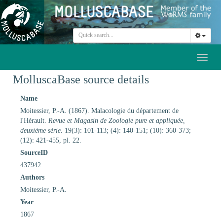
Toggl
naviga
MolluscaBase source details
Name
Moitessier, P.-A. (1867). Malacologie du département de
l'Hérault.
Revue et Magasin de Zoologie pure et appliquée,
deuxième série.
19(3): 101-113; (4): 140-151; (10): 360-373;
(12): 421-455, pl. 22.
SourceID
437942
Authors
Moitessier, P.-A.
Year
1867