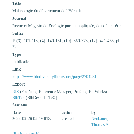
Title
Malacologie du département de l'Hérault
Journal
Revue et Magasin de Zoologie pure et appliquée, deuxième série
Suffix
19(3): 101-113; (4): 140-151; (10): 360-373; (12): 421-455, pl.
22
Type
Publication
Link
https://www.biodiversitylibrary.org/page/2704281
Export
RIS
(EndNote, Reference Manager, ProCite, RefWorks)
BibTex
(BibDesk, LaTeX)
Sessions
Date
action
by
2022-09-26 05:49:01Z
created
Neubauer,
Thomas A.
[Back to search]